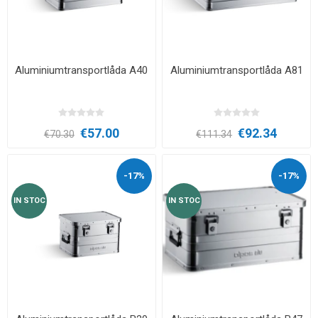
Aluminiumtransportlåda A40
Aluminiumtransportlåda A81
€57.00
€92.34
€70.30
€111.34
-17%
-17%
IN STOC
IN STOC