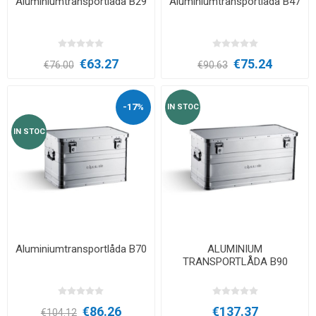
Aluminiumtransportlåda B29
Aluminiumtransportlåda B47
€63.27
€75.24
€76.00
€90.63
-17%
IN STOC
IN STOC
Aluminiumtransportlåda B70
ALUMINIUM
TRANSPORTLÅDA B90
€86.26
€137.37
€104.12