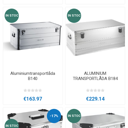
IN STOC
IN STOC
Aluminiumtransportlåda
ALUMINIUM
B140
TRANSPORTLÅDA B184
€163.97
€229.14
-17%
IN STOC
IN STOC