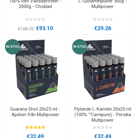
100% Ren Vassleprotein -
L-Glutaminpulver 500g -
2000g - Choklad
Multipower
€93.10
€29.26
€138.70
IN STOC
IN STOC
Guarana Shot 20x25 ml -
Flytande L-Karnitin 20x25 ml
Apelsin från Multipower
(100% ™Carnipure) - Persika
Multipower
€32.49
€32.49