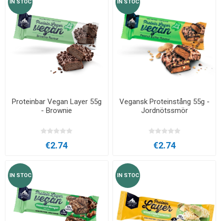
IN STOC
IN STOC
Proteinbar Vegan Layer 55g
Vegansk Proteinstång 55g -
- Brownie
Jordnötssmör
€2.74
€2.74
IN STOC
IN STOC