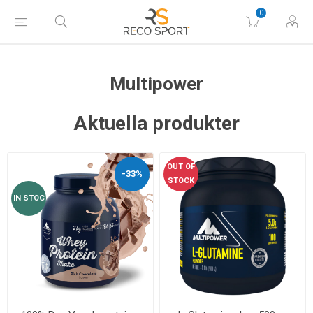
0
Multipower
Aktuella produkter
OUT OF
-33%
STOCK
IN STOC