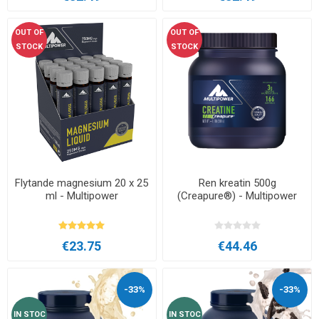
OUT OF
OUT OF
STOCK
STOCK
Flytande magnesium 20 x 25
Ren kreatin 500g
ml - Multipower
(Creapure®) - Multipower
€23.75
€44.46
-33%
-33%
IN STOC
IN STOC