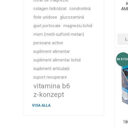
citrat de magneziu
colagen hidrolizat
condroitină
AM
fiole unidose
glucozamină
gust portocale
magneziu lichid
msm (metil-sulfonil metan)
L
persoane active
supliment alimentar
IN STO
supliment alimentar lichid
supliment articulații
suport recuperare
vitamina b6
z-konzept
VISA ALLA
18