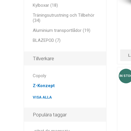
MAGNET
Kylboxar (18)
Träningsutrustning och Tillbehör
KINETOT
(34)
Aluminium transportlådor (19)
BLAZEPOD (7)
L
Tillverkare
Copoly
IN STO
Z-Konzept
VISA ALLA
Populära taggar