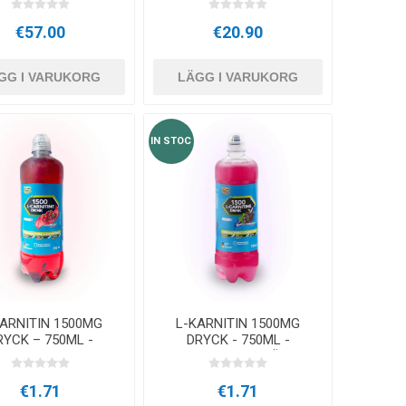
€57.00
€20.90
GG I VARUKORG
LÄGG I VARUKORG
IN STOC
KARNITIN 1500MG
L-KARNITIN 1500MG
RYCK – 750ML -
DRYCK - 750ML -
Tranbär
SVARTA VINBÄR
€1.71
€1.71