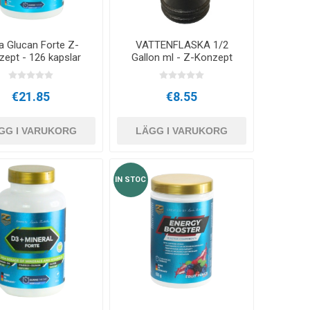
UTEGYM-TILLBEHÖR
ARATER
a Glucan Forte Z-
VATTENFLASKA 1/2
zept - 126 kapslar
Gallon ml - Z-Konzept
€21.85
€8.55
GG I VARUKORG
LÄGG I VARUKORG
IN STOC