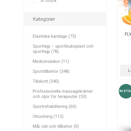
In Stock
Medicinväskor
OCH PRE
MINI BA
RECOSPO
BLAZEPOD
ANDRA 
Cryopush
Kategorier
Sportrehabilitering
ALTE APA
VIKTER 
FL
Elastiska bandage (73)
Utrustning
KETTLEB
Sporttejp – sportleukoplast och
Mål, nät och tillbehör
sporttejp (78)
Aluminium transportlådor
Medicinväskor (11)
VITAMIN
ULTRAL
AVGÖRAN
L
Sporttillbehör (348)
IDROTTA
Träningsutrustning och Tillbehör
Tillskott (340)
Professionella massagekrämer
IN STO
och oljor för terapeuter (53)
Sportrehabilitering (60)
Utrustning (112)
Mål, nät och tillbehör (0)