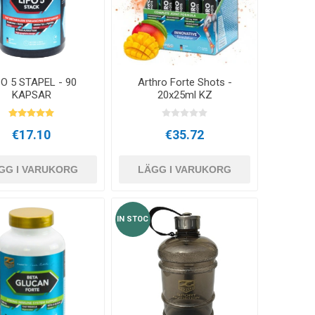
CRYON X PRO
REBOOTS
ANDRA CRYO-ENHETER
PO 5 STAPEL - 90
Arthro Forte Shots -
Icebein™ cryo
STÄNGER
TRÄNINGSACCESSOARER
KAPSAR
20x25ml KZ
RECOSPORT
€17.10
€35.72
GPS-ÖVERVAKNINGSSYSTEM
E
FÖR LAG
GG I VARUKORG
LÄGG I VARUKORG
IN STOC
Tränaraccessoarer
KONER OCH MARKÖRER KONER
TRÄNINGSSTÄNGSEL
TRAPPOR FÖR TRÄNING