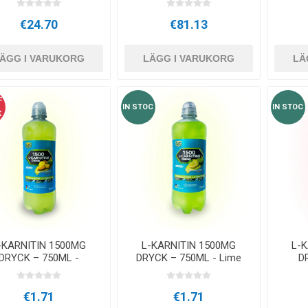
€24.70
€81.13
ÄGG I VARUKORG
LÄGG I VARUKORG
LÄ
F
IN STOC
IN STOC
K
-KARNITIN 1500MG
L-KARNITIN 1500MG
L-
DRYCK – 750ML -
DRYCK – 750ML - Lime
D
Ananas
€1.71
€1.71