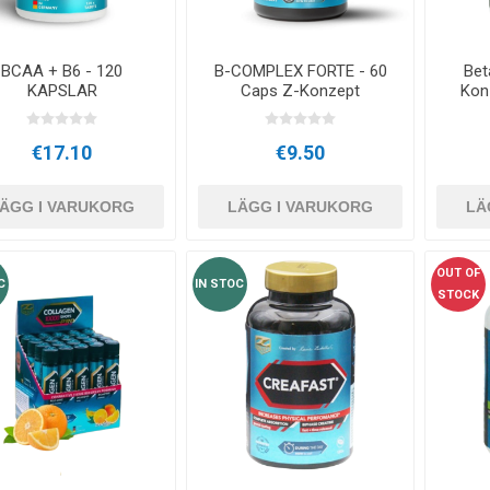
OTERAPI
SAUNE
ANDRA APP
BCAA + B6 - 120
B-COMPLEX FORTE - 60
Bet
ERAPI
KAPSLAR
Caps Z-Konzept
Kon
€17.10
€9.50
ÄGG I VARUKORG
LÄGG I VARUKORG
LÄ
OUT OF
C
IN STOC
STOCK