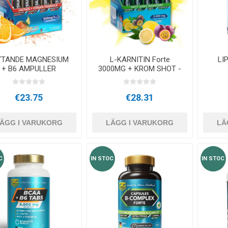
STATION
NDS
RT
FITNESS- OCH YOGABOLLAR
BAND
RATE COMPRESIE
- HANTLAR -
YTANDE MAGNESIUM
L-KARNITIN Forte
LI
CROSSFIT OCH FITNESS
TRÄNINGS
ELL - VIKTSKIVOR
+ B6 AMPULLER
3000MG + KROM SHOT -
Z-KONZEPT
€23.75
€28.31
ER OCH MINERALER:
JUD
LASER
SHOCKWAV
DE ROLL I
L-KARNITIN
ÄGG I VARUKORG
LÄGG I VARUKORG
LÄ
RES PRESTATION
C
IN STOC
IN STOC