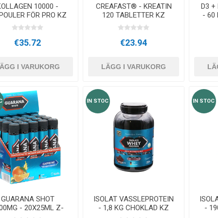
KOLLAGEN 10000 -
CREAFAST® - KREATIN
D3 +
POULER FÖR PRO KZ
120 TABLETTER KZ
- 60
€35.72
€23.94
ÄGG I VARUKORG
LÄGG I VARUKORG
LÄ
C
IN STOC
IN STOC
GUARANA SHOT
ISOLAT VASSLEPROTEIN
ISOL
00MG - 20X25ML Z-
- 1,8 KG CHOKLAD KZ
- 1
KONZEPT