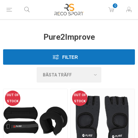
0
Pure2Improve
FILTER
OUT OF
OUT OF
STOCK
STOCK