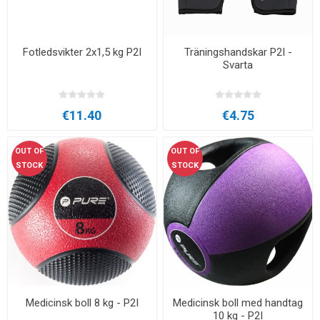
Fotledsvikter 2x1,5 kg P2I
Träningshandskar P2I -
Svarta
€11.40
€4.75
OUT OF
OUT OF
STOCK
STOCK
Medicinsk boll 8 kg - P2I
Medicinsk boll med handtag
10 kg - P2I