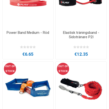
Power Band Medium - Röd
Elastisk träningsband -
Sidotränare P2I
€6.65
€12.35
OUT OF
OUT OF
STOCK
STOCK