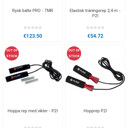
Rysk bälte PRO - TMR
Elastisk träningsrep 2,4 m -
P2I
€123.50
€54.72
OUT OF
OUT OF
STOCK
STOCK
Hoppa rep med vikter - P2I
Hopprep P2I