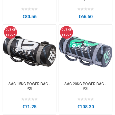
€80.56
€66.50
OUT OF
OUT OF
STOCK
STOCK
SAC 15KG POWER BAG -
SAC 20KG POWER BAG -
P2I
P2I
€71.25
€108.30