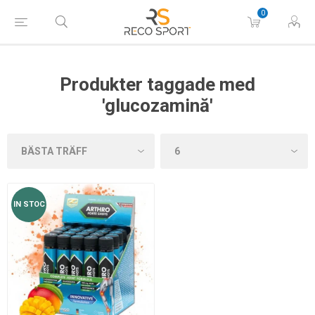
0
Produkter taggade med
'glucozamină'
IN STOC