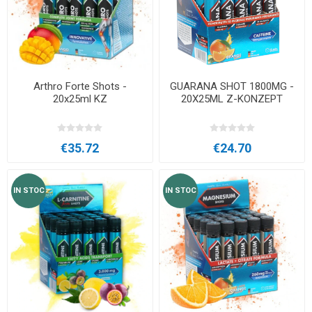
Arthro Forte Shots -
GUARANA SHOT 1800MG -
20x25ml KZ
20X25ML Z-KONZEPT
€35.72
€24.70
IN STOC
IN STOC