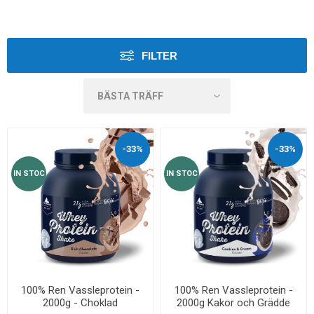
FILTER
-33%
-33%
IN STOC
IN STOC
100% Ren Vassleprotein -
100% Ren Vassleprotein -
2000g - Choklad
2000g Kakor och Grädde