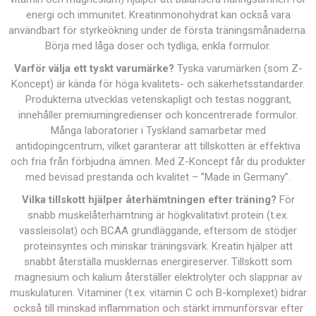
energi och immunitet. Kreatinmonohydrat kan också vara
användbart för styrkeökning under de första träningsmånaderna.
Börja med låga doser och tydliga, enkla formulor.
Varför välja ett tyskt varumärke?
Tyska varumärken (som Z-
Koncept) är kända för höga kvalitets- och säkerhetsstandarder.
Produkterna utvecklas vetenskapligt och testas noggrant,
innehåller premiumingredienser och koncentrerade formulor.
Många laboratorier i Tyskland samarbetar med
antidopingcentrum, vilket garanterar att tillskotten är effektiva
och fria från förbjudna ämnen. Med Z-Koncept får du produkter
med bevisad prestanda och kvalitet – ”Made in Germany”.
Vilka tillskott hjälper återhämtningen efter träning?
För
snabb muskelåterhämtning är högkvalitativt protein (t.ex.
vassleisolat) och BCAA grundläggande, eftersom de stödjer
proteinsyntes och minskar träningsvärk. Kreatin hjälper att
snabbt återställa musklernas energireserver. Tillskott som
magnesium och kalium återställer elektrolyter och slappnar av
muskulaturen. Vitaminer (t.ex. vitamin C och B-komplexet) bidrar
också till minskad inflammation och stärkt immunförsvar efter