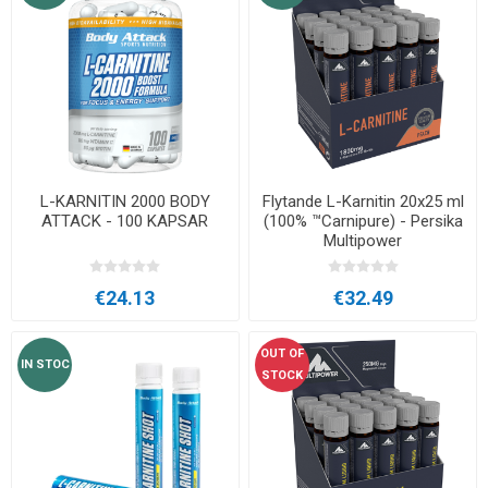
L-KARNITIN 2000 BODY
Flytande L-Karnitin 20x25 ml
ATTACK - 100 KAPSAR
(100% ™Carnipure) - Persika
Multipower
€24.13
€32.49
OUT OF
IN STOC
STOCK