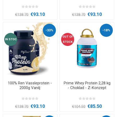
€93.10
€93.10
€138.70
€138.70
-33%
-18%
OUT OF
IN STOC
STOCK
100% Ren Vassleprotein -
Prime Whey Protein 2,28 kg
2000g Vanilj
- Choklad - Z-Konzept
€93.10
€85.50
€138.70
€104.50