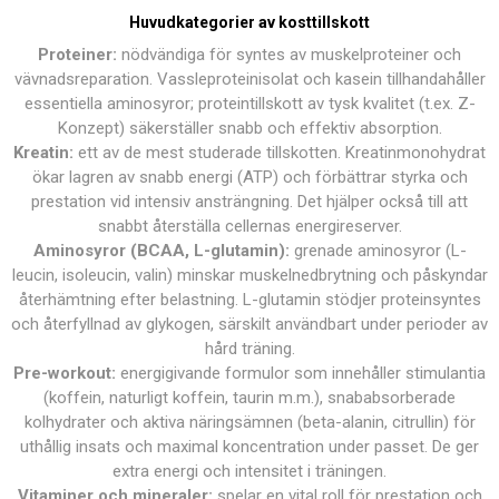
Huvudkategorier av kosttillskott
Proteiner:
nödvändiga för syntes av muskelproteiner och
vävnadsreparation. Vassleproteinisolat och kasein tillhandahåller
essentiella aminosyror; proteintillskott av tysk kvalitet (t.ex. Z-
Konzept) säkerställer snabb och effektiv absorption.
Kreatin:
ett av de mest studerade tillskotten. Kreatinmonohydrat
ökar lagren av snabb energi (ATP) och förbättrar styrka och
prestation vid intensiv ansträngning. Det hjälper också till att
snabbt återställa cellernas energireserver.
Aminosyror (BCAA, L-glutamin):
grenade aminosyror (L-
leucin, isoleucin, valin) minskar muskelnedbrytning och påskyndar
återhämtning efter belastning. L-glutamin stödjer proteinsyntes
och återfyllnad av glykogen, särskilt användbart under perioder av
hård träning.
Pre-workout:
energigivande formulor som innehåller stimulantia
(koffein, naturligt koffein, taurin m.m.), snababsorberade
kolhydrater och aktiva näringsämnen (beta-alanin, citrullin) för
uthållig insats och maximal koncentration under passet. De ger
extra energi och intensitet i träningen.
Vitaminer och mineraler:
spelar en vital roll för prestation och