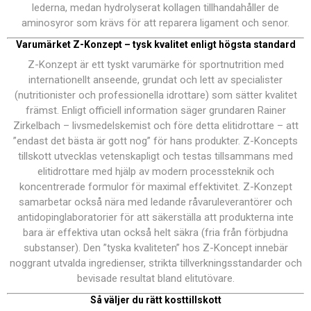
lederna, medan hydrolyserat kollagen tillhandahåller de
aminosyror som krävs för att reparera ligament och senor.
Varumärket Z-Konzept – tysk kvalitet enligt högsta standard
Z-Konzept är ett tyskt varumärke för sportnutrition med
internationellt anseende, grundat och lett av specialister
(nutritionister och professionella idrottare) som sätter kvalitet
främst. Enligt officiell information säger grundaren Rainer
Zirkelbach – livsmedelskemist och före detta elitidrottare – att
”endast det bästa är gott nog” för hans produkter. Z-Koncepts
tillskott utvecklas vetenskapligt och testas tillsammans med
elitidrottare med hjälp av modern processteknik och
koncentrerade formulor för maximal effektivitet. Z-Konzept
samarbetar också nära med ledande råvaruleverantörer och
antidopinglaboratorier för att säkerställa att produkterna inte
bara är effektiva utan också helt säkra (fria från förbjudna
substanser). Den ”tyska kvaliteten” hos Z-Koncept innebär
noggrant utvalda ingredienser, strikta tillverkningsstandarder och
bevisade resultat bland elitutövare.
Så väljer du rätt kosttillskott