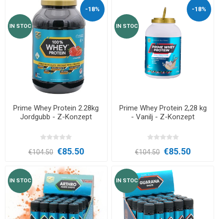
-18%
-18%
IN STOC
IN STOC
Prime Whey Protein 2.28kg
Prime Whey Protein 2,28 kg
Jordgubb - Z-Konzept
- Vanilj - Z-Konzept
€85.50
€85.50
€104.50
€104.50
IN STOC
IN STOC