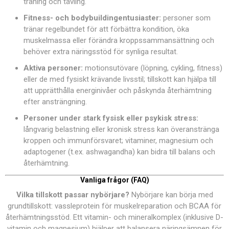
träning och tävling.
Fitness- och bodybuildingentusiaster:
personer som
tränar regelbundet för att förbättra kondition, öka
muskelmassa eller förändra kroppssammansättning och
behöver extra näringsstöd för synliga resultat.
Aktiva personer:
motionsutövare (löpning, cykling, fitness)
eller de med fysiskt krävande livsstil; tillskott kan hjälpa till
att upprätthålla energinivåer och påskynda återhämtning
efter ansträngning.
Personer under stark fysisk eller psykisk stress:
långvarig belastning eller kronisk stress kan överanstränga
kroppen och immunförsvaret; vitaminer, magnesium och
adaptogener (t.ex. ashwagandha) kan bidra till balans och
återhämtning.
Vanliga frågor (FAQ)
Vilka tillskott passar nybörjare?
Nybörjare kan börja med
grundtillskott: vassleprotein för muskelreparation och BCAA för
återhämtningsstöd. Ett vitamin- och mineralkomplex (inklusive D-
vitamin och magnesium) hjälper att balansera näringsämnen för