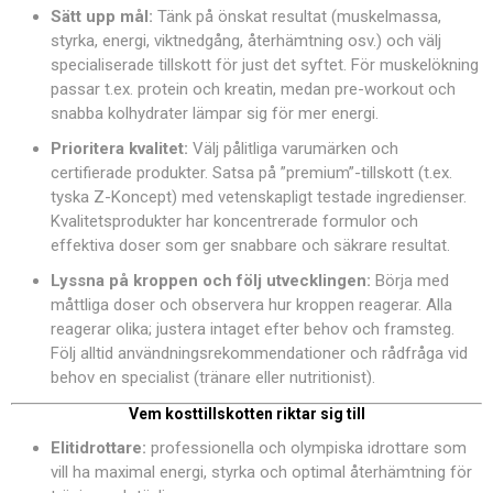
Sätt upp mål:
Tänk på önskat resultat (muskelmassa,
styrka, energi, viktnedgång, återhämtning osv.) och välj
specialiserade tillskott för just det syftet. För muskelökning
passar t.ex. protein och kreatin, medan pre-workout och
snabba kolhydrater lämpar sig för mer energi.
Prioritera kvalitet:
Välj pålitliga varumärken och
certifierade produkter. Satsa på ”premium”-tillskott (t.ex.
tyska Z-Koncept) med vetenskapligt testade ingredienser.
Kvalitetsprodukter har koncentrerade formulor och
effektiva doser som ger snabbare och säkrare resultat.
Lyssna på kroppen och följ utvecklingen:
Börja med
måttliga doser och observera hur kroppen reagerar. Alla
reagerar olika; justera intaget efter behov och framsteg.
Följ alltid användningsrekommendationer och rådfråga vid
behov en specialist (tränare eller nutritionist).
Vem kosttillskotten riktar sig till
Elitidrottare:
professionella och olympiska idrottare som
vill ha maximal energi, styrka och optimal återhämtning för