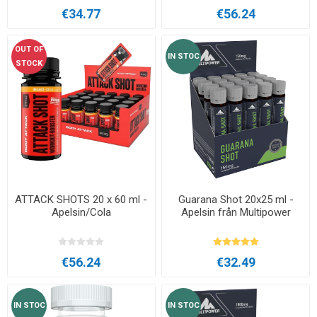
€34.77
€56.24
OUT OF
IN STOC
STOCK
ATTACK SHOTS 20 x 60 ml -
Guarana Shot 20x25 ml -
Apelsin/Cola
Apelsin från Multipower
€56.24
€32.49
IN STOC
IN STOC