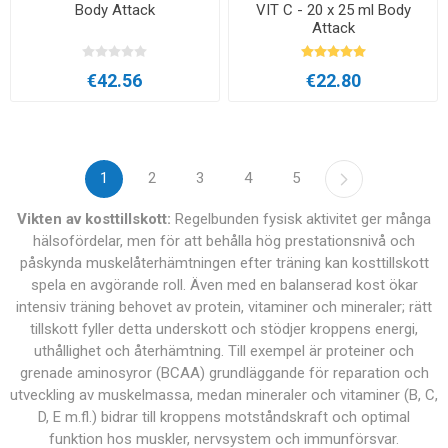
Body Attack
VIT C - 20 x 25 ml Body
Attack
€42.56
€22.80
1
2
3
4
5
Vikten av kosttillskott:
Regelbunden fysisk aktivitet ger många
hälsofördelar, men för att behålla hög prestationsnivå och
påskynda muskelåterhämtningen efter träning kan kosttillskott
spela en avgörande roll. Även med en balanserad kost ökar
intensiv träning behovet av protein, vitaminer och mineraler; rätt
tillskott fyller detta underskott och stödjer kroppens energi,
uthållighet och återhämtning. Till exempel är proteiner och
grenade aminosyror (BCAA) grundläggande för reparation och
utveckling av muskelmassa, medan mineraler och vitaminer (B, C,
D, E m.fl.) bidrar till kroppens motståndskraft och optimal
funktion hos muskler, nervsystem och immunförsvar.